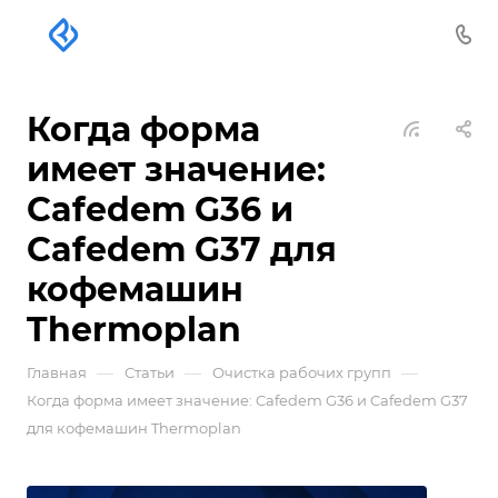
Когда форма
имеет значение:
Cafedem G36 и
Cafedem G37 для
кофемашин
Thermoplan
—
—
—
Главная
Статьи
Очистка рабочих групп
Когда форма имеет значение: Cafedem G36 и Cafedem G37
для кофемашин Thermoplan