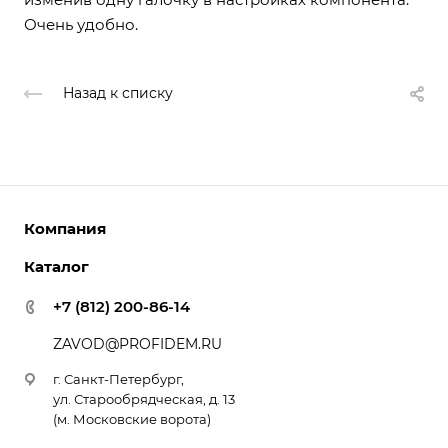
Очень удобно.
Назад к списку
Компания
Каталог
О компании
Документы
Все
+7 (812) 200-86-14
Доставка и оплата
Очистка от кофейных масел
ZAVOD@PROFIDEM.RU
Сотрудники
Декальцинация кофемашин
г. Санкт-Петербург,
Средства для очистки молочной системы кофемашины
ул. Старообрядческая, д. 13
Средство для очистки кофемолок
(м. Московские ворота)
ЭКО-средства