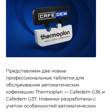
О
р
г
1
ма
202
Представляем две новые
профессиональные таблетки для
обслуживания автоматических
кофемашин Thermoplan — Cafedem G36 и
Cafedem G37. Новинки разработаны с
учетом особенностей автоматических